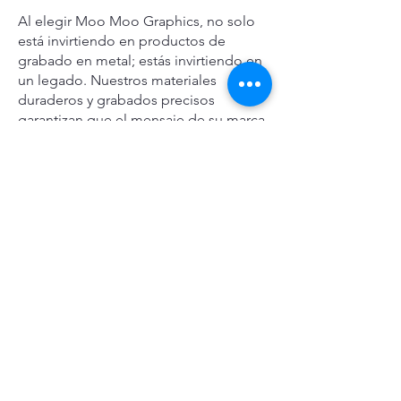
Al elegir Moo Moo Graphics, no solo
está invirtiendo en productos de
grabado en metal; estás invirtiendo en
un legado. Nuestros materiales
duraderos y grabados precisos
garantizan que el mensaje de su marca
resista la prueba del tiempo y resuene
en su audiencia en los años venideros.
Mejore sus esfuerzos de marketing hoy
y asóciese con Moo Moo Graphics
para obtener soluciones inigualables
de grabado en metal".
Obtenga una cuota gratis
No dude en comunicarse con nosotros
para solicitar una cotización.